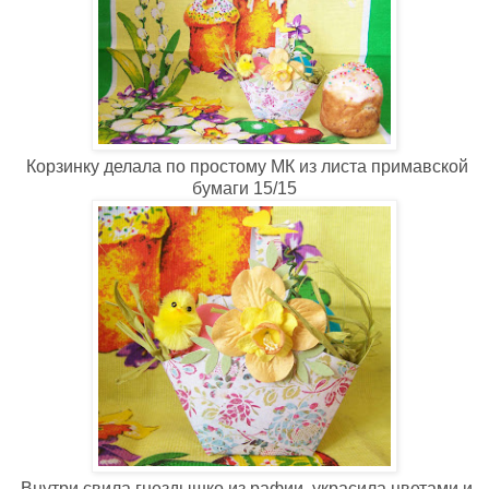
Корзинку делала по простому МК из листа примавской
бумаги 15/15
Внутри свила гнездышко из рафии, украсила цветами и