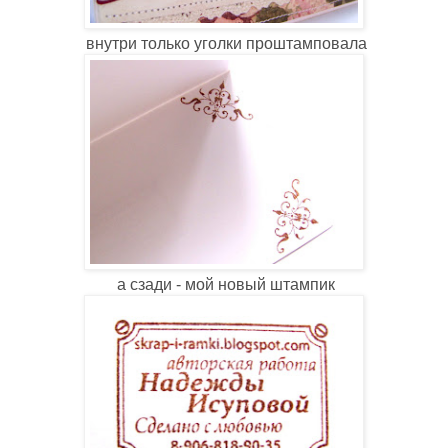
внутри только уголки проштамповала
а сзади - мой новый штампик