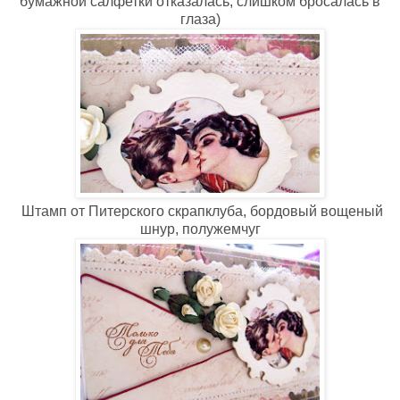
бумажной салфетки отказалась, слишком бросалась в
глаза)
Штамп от Питерского скрапклуба, бордовый вощеный
шнур, полужемчуг